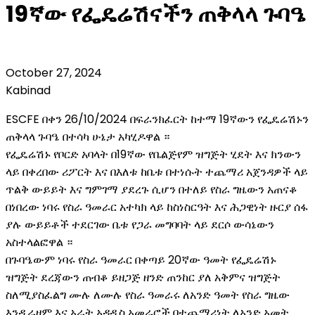
19ኛው የፌዴሬሽናችን ጠቅላላ ጉባዔ
October 27, 2024
Kabinad
ESCFE በቀን 26/10/2024 በፍራንክፈርት ከተማ 19ኛውን የፌዴሬሽኑን
ጠቅላላ ጉባዔ በተሳካ ሁኔታ አካሂዶዋል ።
የፌዴሬሽኑ የቦርድ አባላት በ19ኛው የቤልጅየም ዝግጅት ሂደት እና ክንውን
ላይ በቀረበው ሪፖርት እና በእለቱ ከቤቱ በተነሱት ተጨማሪ አጀንዳዎች ላይ
ጥልቅ ውይይት እና ግምገማ ያደረጉ ሲሆን በተለይ የስራ ግዜውን አጠናቆ
በነበረው ነባሩ የስራ ዓመራር አተካክ ላይ ከስነስርዓት እና ሕጋዊነት ዙርያ ሰፋ
ያሉ ውይይቶች ተደርገው ቤቱ የጋራ መግባባት ላይ ደርሶ ውሳኔውን
አስተላልፎዋል ።
በጉባዔውም ነባሩ የስራ ዓመራር በቀጣይ 20ኛው ዓመት የፌዴሬሽኑ
ዝግጅት ደረጃውን ጠብቆ ይዘጋጅ ዘንድ ጠንከር ያለ አቅምና ዝግጅት
ስለሚያስፈልግ ሙሉ ለሙሉ የስራ ዓመራሩ ለአንድ ዓመት የስራ ግዜው
እንዲራዘም እና አራት አዳዲስ አመራሮች በተጨማሪነት ለአንድ አመት