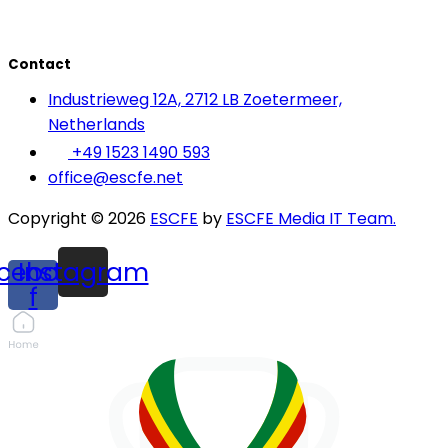
Contact
Industrieweg 12A, 2712 LB Zoetermeer,
Netherlands
+49 1523 1490 593
office@escfe.net
Copyright © 2026
ESCFE
by
ESCFE Media IT Team.
cebook-
Instagram
f