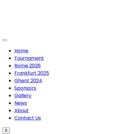
Skip
to
content
Home
Tournament
Rome 2026
Frankfurt 2025
Ghent 2024
Sponsors
Gallery
News
About
Contact Us
X