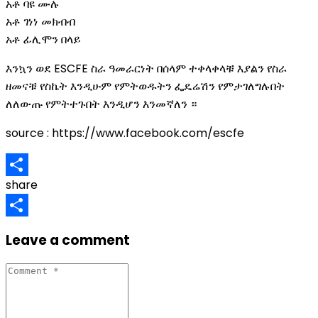
አቶ ባዩ ሙሉ
አቶ ገነነ መክብብ
አቶ ፊሊሞን በላይ
እንኳን ወደ ESCFE ስራ ዓመራርነት በሰላም ተቀላቀላቹ እያልን የስራ
ዘመናቹ የስኬት እንዲሁም የምትወዱትን ፌዴሬሽን የምታገለግሉበት
ለለውጡ የምትተጉበት እንዲሆን እንመኛለን ።
source : https://www.facebook.com/escfe
share
Share
Share
Leave a comment