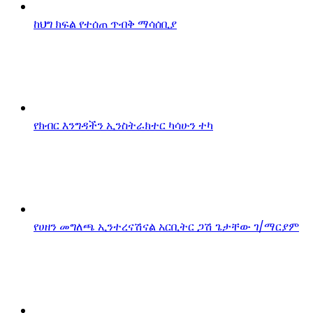
ከህግ ክፍል የተሰጠ ጥብቅ ማሳሰቢያ
የክብር እንግዳችን ኢንስትራክተር ካሳሁን ተካ
የሀዘን መግለጫ ኢንተረናሽናል አርቢትር ጋሽ ጌታቸው ገ/ማርያም