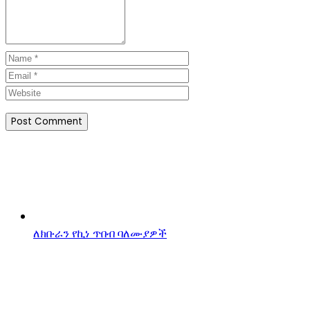
ለክቡራን የኪነ ጥበብ ባለሙያዎች