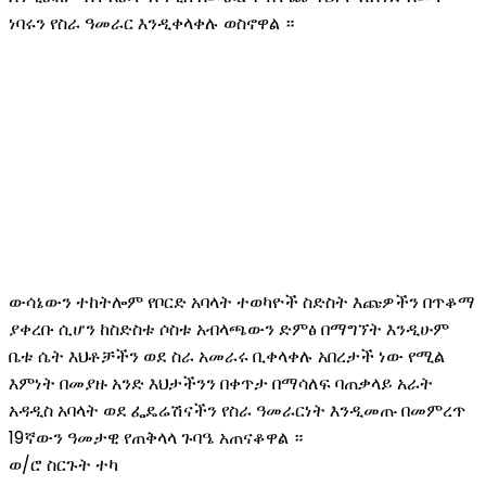
ነባሩን የስራ ዓመራር እንዲቀላቀሉ ወስኖዋል ።
ውሳኔውን ተከትሎም የቦርድ አባላት ተወካዮች ስድስት እጩዎችን በጥቆማ
ያቀረቡ ሲሆን ከስድስቱ ሶስቱ አብላጫውን ድምፅ በማግኘት እንዲሁም
ቤቱ ሴት እህቶቻችን ወደ ስራ አመራሩ ቢቀላቀሉ አበረታች ነው የሚል
እምነት በመያዙ አንድ እህታችንን በቀጥታ በማሳለፍ ባጠቃላይ አራት
አዳዲስ አባላት ወደ ፌዴሬሽናችን የስራ ዓመራርነት እንዲመጡ በመምረጥ
19ኛውን ዓመታዊ የጠቅላላ ጉባዔ አጠናቆዋል ።
ወ/ሮ ስርጉት ተካ